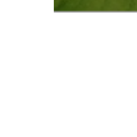
ccueil
n leur temps.